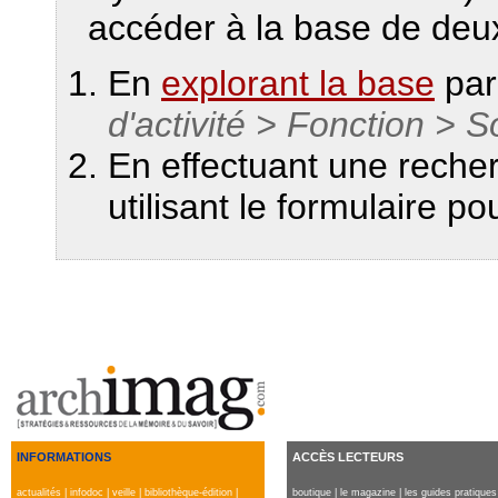
accéder à la base de deux
En
explorant la base
par
d'activité > Fonction > 
En effectuant une reche
utilisant le formulaire p
INFORMATIONS
ACCÈS LECTEURS
actualités
|
infodoc
|
veille
|
bibliothèque-édition
|
boutique
|
le magazine
|
les guides pratiques