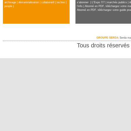
archivage
|
dématérialisation
|
collaboratif
|
techno
|
s’abonner
|
L'Expo 7/7
|
marchés publics
|
d
people
|
l’info
|
Abonné en PDF, téléchargez votre m
Abonné en PDF, téléchargez votre guide pra
GROUPE SERDA
Serda ma
Tous droits réservé